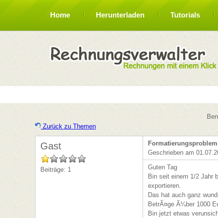
Home
Herunterladen
Tutorials
Ben
Zurück zu Themen
Formatierungsproblem 
Gast
Geschrieben am 01.07.2
Guten Tag
Beiträge: 1
Bin seit einem 1/2 Jahr 
exportieren.
Das hat auch ganz wunder
BetrÃ¤ge Ã¼ber 1000 Eur
Bin jetzt etwas verunsic