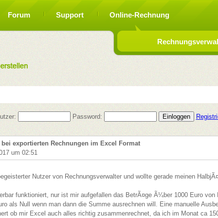
Forum
Support
Online-Rechnung
Rechnungsverwalt
utzer:
Password:
Registr
bei exportierten Rechnungen im Excel Format
017 um 02:51
begeisterter Nutzer von Rechnungsverwalter und wollte gerade meinen HalbjÃ¤
bar funktioniert, nur ist mir aufgefallen das BetrÃ¤ge Ã¼ber 1000 Euro von 
o als Null wenn man dann die Summe ausrechnen will. Eine manuelle Ausbes
hert ob mir Excel auch alles richtig zusammenrechnet, da ich im Monat ca 1