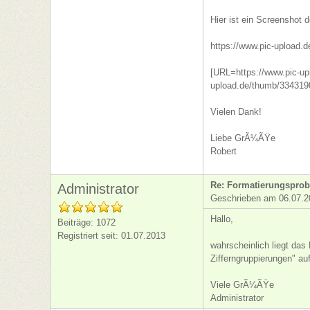
Hier ist ein Screenshot 
https://www.pic-upload.
[URL=https://www.pic-up
upload.de/thumb/334319
Vielen Dank!
Liebe GrÃ¼ÃŸe
Robert
Re: Formatierungsprob
Administrator
Geschrieben am 06.07.2
Hallo,
Beiträge: 1072
Registriert seit: 01.07.2013
wahrscheinlich liegt da
Zifferngruppierungen" au
Viele GrÃ¼ÃŸe
Administrator