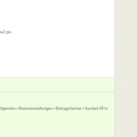
w2.pic-
>Allgemein->Basiseinstellungen->Betragsformat->Symbol fÃ¼r