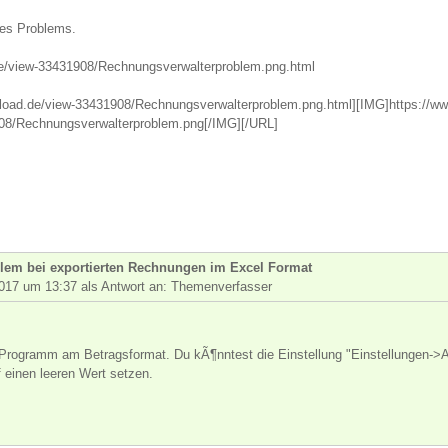
des Problems.
de/view-33431908/Rechnungsverwalterproblem.png.html
load.de/view-33431908/Rechnungsverwalterproblem.png.html][IMG]https://ww
08/Rechnungsverwalterproblem.png[/IMG][/URL]
lem bei exportierten Rechnungen im Excel Format
017 um 13:37 als Antwort an: Themenverfasser
s Programm am Betragsformat. Du kÃ¶nntest die Einstellung "Einstellungen-
f einen leeren Wert setzen.