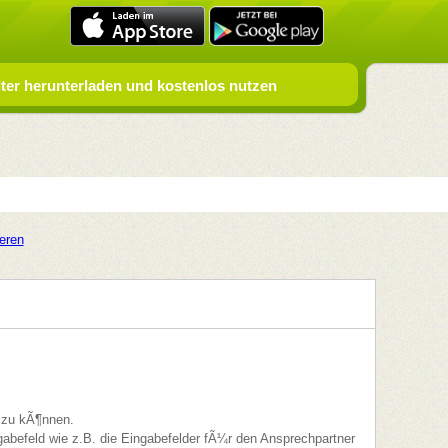
er herunterladen und kostenlos nutzen
ieren
n zu kÃ¶nnen.
ngabefeld wie z.B. die Eingabefelder fÃ¼r den Ansprechpartner