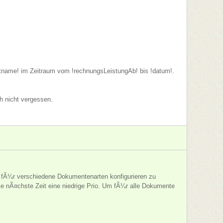
ktname! im Zeitraum vom !rechnungsLeistungAb! bis !datum!.
h nicht vergessen.
) fÃ¼r verschiedene Dokumentenarten konfigurieren zu
e nÃ¤chste Zeit eine niedrige Prio. Um fÃ¼r alle Dokumente