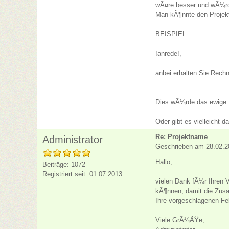
wÃ¤re besser und wÃ¼rde
Man kÃ¶nnte den Projektn
BEISPIEL:
!anrede!,
anbei erhalten Sie Rech
Dies wÃ¼rde das ewige E
Oder gibt es vielleicht 
Re: Projektname
Administrator
Geschrieben am 28.02.2
Hallo,
Beiträge: 1072
Registriert seit: 01.07.2013
vielen Dank fÃ¼r Ihren 
kÃ¶nnen, damit die Zusa
Ihre vorgeschlagenen Fe
Viele GrÃ¼ÃŸe,