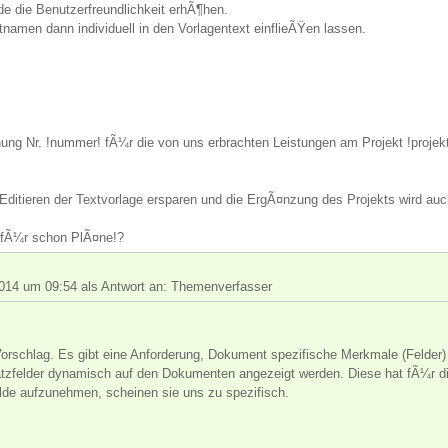
 die Benutzerfreundlichkeit erhÃ¶hen.
amen dann individuell in den Vorlagentext einflieÃŸen lassen.
nung Nr. !nummer! fÃ¼r die von uns erbrachten Leistungen am Projekt !proje
ditieren der Textvorlage ersparen und die ErgÃ¤nzung des Projekts wird auc
dafÃ¼r schon PlÃ¤ne!?
014 um 09:54 als Antwort an: Themenverfasser
Vorschlag. Es gibt eine Anforderung, Dokument spezifische Merkmale (Felder
tzfelder dynamisch auf den Dokumenten angezeigt werden. Diese hat fÃ¼r di
lde aufzunehmen, scheinen sie uns zu spezifisch.