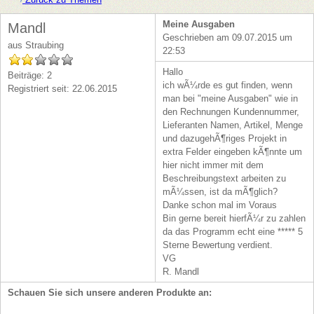
Meine Ausgaben
Mandl
Geschrieben am 09.07.2015 um
aus Straubing
22:53
Hallo
Beiträge: 2
ich wÃ¼rde es gut finden, wenn
Registriert seit: 22.06.2015
man bei "meine Ausgaben" wie in
den Rechnungen Kundennummer,
Lieferanten Namen, Artikel, Menge
und dazugehÃ¶riges Projekt in
extra Felder eingeben kÃ¶nnte um
hier nicht immer mit dem
Beschreibungstext arbeiten zu
mÃ¼ssen, ist da mÃ¶glich?
Danke schon mal im Voraus
Bin gerne bereit hierfÃ¼r zu zahlen
da das Programm echt eine ***** 5
Sterne Bewertung verdient.
VG
R. Mandl
Schauen Sie sich unsere anderen Produkte an: