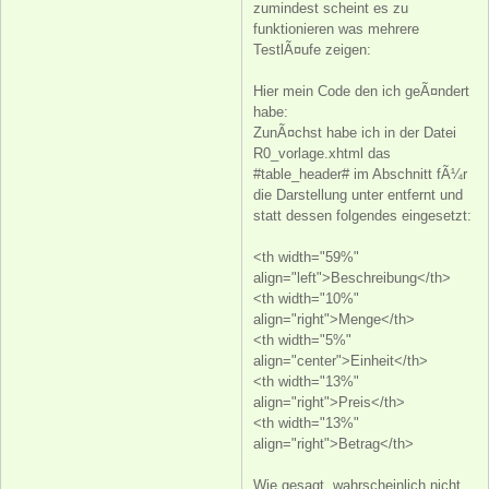
zumindest scheint es zu
funktionieren was mehrere
TestlÃ¤ufe zeigen:
Hier mein Code den ich geÃ¤ndert
habe:
ZunÃ¤chst habe ich in der Datei
R0_vorlage.xhtml das
#table_header# im Abschnitt fÃ¼r
die Darstellung unter
entfernt und
statt dessen folgendes eingesetzt:
<th width="59%"
align="left">Beschreibung</th>
<th width="10%"
align="right">Menge</th>
<th width="5%"
align="center">Einheit</th>
<th width="13%"
align="right">Preis</th>
<th width="13%"
align="right">Betrag</th>
Wie gesagt, wahrscheinlich nicht