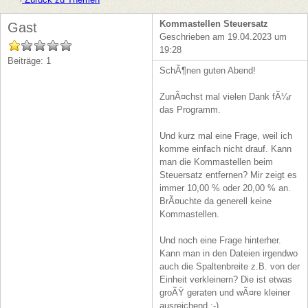
Kommastellen Steuersatz
Gast
Geschrieben am 19.04.2023 um
19:28
Beiträge: 1
SchÃ¶nen guten Abend!
ZunÃ¤chst mal vielen Dank fÃ¼r
das Programm.
Und kurz mal eine Frage, weil ich
komme einfach nicht drauf. Kann
man die Kommastellen beim
Steuersatz entfernen? Mir zeigt es
immer 10,00 % oder 20,00 % an.
BrÃ¤uchte da generell keine
Kommastellen.
Und noch eine Frage hinterher.
Kann man in den Dateien irgendwo
auch die Spaltenbreite z.B. von der
Einheit verkleinern? Die ist etwas
groÃŸ geraten und wÃ¤re kleiner
ausreichend :-)