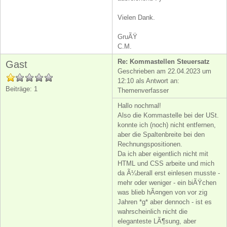
Vielen Dank.
GruÃŸ
C.M.
Re: Kommastellen Steuersatz
Gast
Geschrieben am 22.04.2023 um
12:10 als Antwort an:
Beiträge: 1
Themenverfasser
Hallo nochmal!
Also die Kommastelle bei der USt.
konnte ich (noch) nicht entfernen,
aber die Spaltenbreite bei den
Rechnungspositionen.
Da ich aber eigentlich nicht mit
HTML und CSS arbeite und mich
da Ã¼berall erst einlesen musste -
mehr oder weniger - ein biÃŸchen
was blieb hÃ¤ngen von vor zig
Jahren *g* aber dennoch - ist es
wahrscheinlich nicht die
eleganteste LÃ¶sung, aber