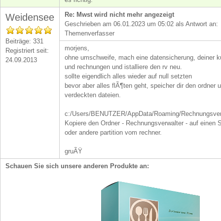
Re: Mwst wird nicht mehr angezeigt
Weidensee
Geschrieben am 06.01.2023 um 05:02 als Antwort an:
Themenverfasser
Beiträge: 331
morjens,
Registriert seit:
ohne umschweife, mach eine datensicherung, deiner 
24.09.2013
und rechnungen und istalliere den rv neu.
sollte eigendlich alles wieder auf null setzten
bevor aber alles flÃ¶ten geht, speicher dir den ordner u
verdeckten dateien.
c:/Users/BENUTZER/AppData/Roaming/Rechnungsver
Kopiere den Ordner - Rechnungsverwalter - auf einen S
oder andere partition vom rechner.
gruÃŸ
Schauen Sie sich unsere anderen Produkte an: