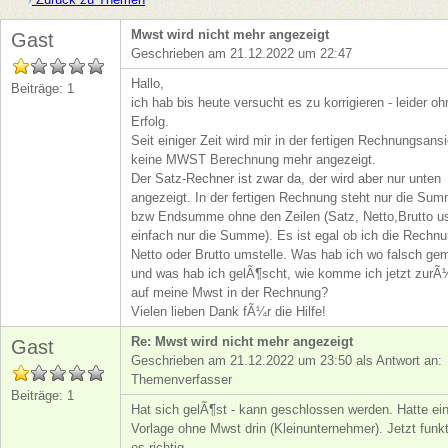
Mwst wird nicht mehr angezeigt
Gast
Geschrieben am 21.12.2022 um 22:47
Hallo,
Beiträge: 1
ich hab bis heute versucht es zu korrigieren - leider oh
Erfolg.
Seit einiger Zeit wird mir in der fertigen Rechnungsans
keine MWST Berechnung mehr angezeigt.
Der Satz-Rechner ist zwar da, der wird aber nur unten
angezeigt. In der fertigen Rechnung steht nur die Su
bzw Endsumme ohne den Zeilen (Satz, Netto,Brutto u
einfach nur die Summe). Es ist egal ob ich die Rechnu
Netto oder Brutto umstelle. Was hab ich wo falsch ge
und was hab ich gelÃ¶scht, wie komme ich jetzt zur
auf meine Mwst in der Rechnung?
Vielen lieben Dank fÃ¼r die Hilfe!
Re: Mwst wird nicht mehr angezeigt
Gast
Geschrieben am 21.12.2022 um 23:50 als Antwort an:
Themenverfasser
Beiträge: 1
Hat sich gelÃ¶st - kann geschlossen werden. Hatte ei
Vorlage ohne Mwst drin (Kleinunternehmer). Jetzt funkt
es richtig.