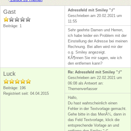
Adressfeld mit Smiley ":/"
Gast
Geschrieben am 20.02.2021 um
11:55
Beiträge: 1
Sehr geehrte Damen und Herren,
ich habe leider ein Problem mit der
Einstellung der Adresse bei meinen
Rechnung. Bei allen wird mir der
o.g. Smiley angezeigt.
KÃ¶nnen Sie mir sagen, wie ich
den entfernen kann?
Re: Adressfeld mit Smiley ":/"
Luck
Geschrieben am 22.02.2021 um
06:08 als Antwort an:
Beiträge: 196
Themenverfasser
Registriert seit: 04.04.2015
Hallo,
Du hast wahrscheinlich einen
Fehler in der Textvorlage gemacht.
Gehe bitte in das MenÃ¼, dann in
das Feld Textvorlage, klick die
entsprechende Vorlage an und
entferne den Smiley ":/"