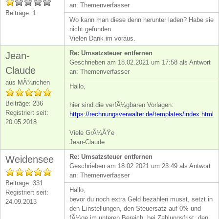
an: Themenverfasser
Beiträge: 1
Wo kann man diese denn herunter laden? Habe sie
nicht gefunden.
Vielen Dank im voraus.
Re: Umsatzsteuer entfernen
Jean-
Geschrieben am 18.02.2021 um 17:58 als Antwort
Claude
an: Themenverfasser
aus MÃ¼nchen
Hallo,
Beiträge: 236
hier sind die verfÃ¼gbaren Vorlagen:
Registriert seit:
https://rechnungsverwalter.de/templates/index.html
20.05.2018
Viele GrÃ¼ÃŸe
Jean-Claude
Re: Umsatzsteuer entfernen
Weidensee
Geschrieben am 18.02.2021 um 23:49 als Antwort
an: Themenverfasser
Beiträge: 331
Hallo,
Registriert seit:
bevor du noch extra Geld bezahlen musst, setzt in
24.09.2013
den Einstellungen, den Steuersatz auf 0% und
fÃ¼ge im unteren Bereich, bei Zahlungsfrist, den