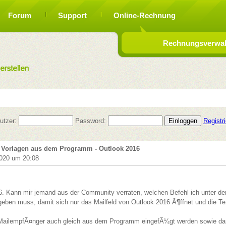
Forum
Support
Online-Rechnung
Rechnungsverwalt
utzer:
Password:
Registr
n Vorlagen aus dem Programm - Outlook 2016
020 um 20:08
6. Kann mir jemand aus der Community verraten, welchen Befehl ich unter dem
eben muss, damit sich nur das Mailfeld von Outlook 2016 Ã¶ffnet und die 
r MailempfÃ¤nger auch gleich aus dem Programm eingefÃ¼gt werden sowie d