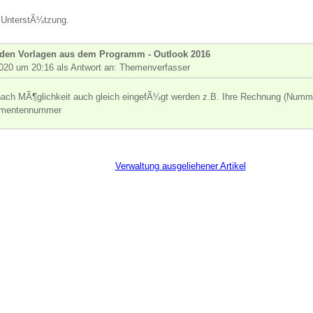
e UnterstÃ¼tzung.
t den Vorlagen aus dem Programm - Outlook 2016
020 um 20:16 als Antwort an: Themenverfasser
 nach MÃ¶glichkeit auch gleich eingefÃ¼gt werden z.B. Ihre Rechnung (Numme
umentennummer
Verwaltung ausgeliehener Artikel