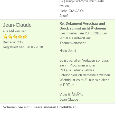
LÃ¶sung? WÃ¼rde mich sehr
freuen.
Liebe GrÃ¼ÃŸe
Josef
Re: Dokument Vorschau und
Jean-Claude
Druck stimmt nicht Ã¼berein
aus MÃ¼nchen
Geschrieben am 20.05.2018 um
20:18 als Antwort an:
Beiträge: 236
Themenverfasser
Registriert seit: 20.05.2018
Hallo Josef,
es ist bei allen Vorlagen so, dass
sie im Programm und in
PDF(=Ausdruck) etwas
unterschiedlich dargestellt werden.
Wichtig ist es m.E. nur, wie diese
in PDF ist.
Viele GrÃ¼ÃŸe
Jean-Claude
Schauen Sie sich unsere anderen Produkte an: