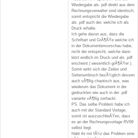
Wiedergabe als .pdf direkt aus dem
Rechnungsverwalter sind identisch,
somit entspricht die Wiedergabe
als .pdf auch der, welche ich als
Druck erhalte.
Ich gehe davon aus, dass die
Schriftart und GrÃ¶ÃŸe welche ich
in der Dokumentenvorschau habe,
nicht der entspricht, welche dann
letzt endlich im Druck und als .pdf
erscheint ( wesentlich grÃ¶ÃŸer ).
Somit wirkt sich der Zeilen und
Seitenumbruch bezÃ¼glich dessen
auch vÃ¶llig chaotisch aus, was
wiederum das Dokument in der
gedruckten wie auch in der .pdf
variante vÃ¶llig zerhackt.
PS. Das selbe Problem habe ich
auch mit der Standard Vorlage,
somit ist auszuschlieÃŸen, dass
es an der Rechnungsvorlage RV09
selbst liegt.
Habt ihr mir fÃ¼r das Problem eine