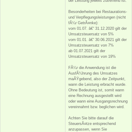
der Leistung jeweils zutreffend ist.
Besonderheiten bei Restaurations-
und Verpflegungsleistungen (nicht
fÃ¼r GetrÃ¤nke):
vom 01.07. â€“ 31.12.2020 gilt der
Umsatzsteuersatz von 5%
vom 01.01. â€“ 30.06.2021 gilt der
Umsatzsteuersatz von 7%
ab 01.07.2021 gilt der
Umsatzsteuersatz von 19%
FÃ¼r die Anwendung ist die
AusfÃ¼hrung des Umsatzes
maÃŸgebend, also der Zeitpunkt,
wann die Leistung erbracht wurde.
Ohne Bedeutung ist, somit wann
eine Rechnung ausgestellt wird
oder wann eine Ausgangsrechnung
vereinnahmt bzw. beglichen wird.
Achten Sie bitte darauf die
SteuersÃ¤tze entsprechend
anzupassen, wenn Sie