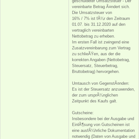
geschuldeter Umsatzsteuer - Der
vereinbarte Betrag Ã¤ndert sich.
Die Umsatzsteuer von
16% / 7% ist fÃ¼r den Zeitraum
01.07. bis 31.12.2020 auf den
vertraglich vereinbarten
Nettobetrag zu erheben.
Im ersten Fall ist zwingend eine
Zusatzvereinbarung zum Vertrag
zu schlieÃŸen, aus der die
korrekten Angaben (Nettobetrag,
Steuersatz, Steuerbetrag,
Bruttobetrag) hervorgehen.
Umtausch von GegenstÃ¤nden:
Es ist der Steuersatz anzuwenden,
der zum ursprÃ¼nglichen
Zeitpunkt des Kaufs galt.
Gutscheine:
Insbesondere bei der Ausgabe und
EinlÃ¶sung von Gutscheinen ist
eine ausfÃ¼hrliche Dokumentation
notwendig (Daten von Ausgabe und