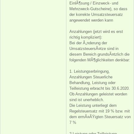
EinlÃ¶sung / Einzweck- und
Mehrzweck-Gutscheine), so dass
der korrekte Umsatzsteuersatz
angewendet werden kann
Anzahlungen (jetzt wird es erst
richtig kompliziert):
Bei der Ã„nderung der
UmsatzsteuersÃ¤tze sind in
diesem Bereich grundsÃ¤tzlich die
folgenden MÃ¶glichkeiten denkbar:
1. Leistungserbringung,
Anzahlungen Steuerliche
Behandlung, Leistung oder
Teilleistung erbracht bis 30.6.2020.
Ob Anzahlungen geleistet worden
sind ist unerheblich.
Die Leistung unterliegt dem
Regelsteuersatz mit 19 % bzw. mit
dem ermÃ¤ÃŸigten Steuersatz von
7 %
2.Leistung oder Teilleistung