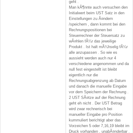
geht .
Man kÃ¶nnte auch versuchen den
Initialwert beim UST Satz in den
Einstellungen zu Ã¤ndern
/speichern , dann kommt bei den
Rechnungspositionen bei
Steuerrechner der Steuersatz zu
wÃ¤hlen fÃ¼r das jeweilige
Produkt . Ist halt mÃ¼hselig fÃ¼r
alle anzupassen . So wie es
aussieht werden auch nur 4
verschiedene angenommen und da
null fest eingestellt ist bleibt
eigentlich nur die
Rechnungsabgrenzung ab Datum
und danach die manuelle Eingabe
vor dem Speichern der Rechnung .
2 UST SÃ¤tze auf der Rechnung
geht eh nicht . Der UST Betrag
wird zwar rechnerisch bei
manueller Eingabe pro Position
kummuliert berichtigt aber das
Vorzeichen 5 oder 7,16,19 bleibt im
Druck vorhanden , unabÃ¤nderbar .