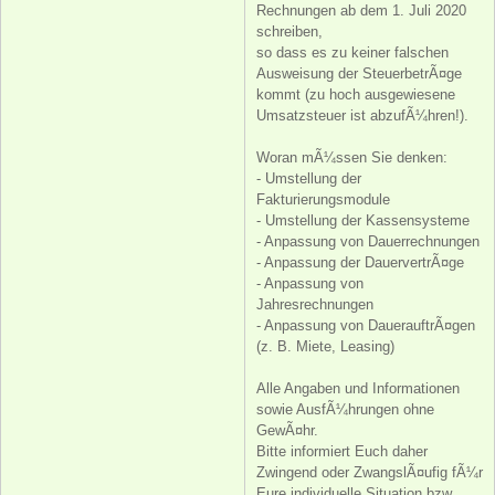
Rechnungen ab dem 1. Juli 2020
schreiben,
so dass es zu keiner falschen
Ausweisung der SteuerbetrÃ¤ge
kommt (zu hoch ausgewiesene
Umsatzsteuer ist abzufÃ¼hren!).
Woran mÃ¼ssen Sie denken:
- Umstellung der
Fakturierungsmodule
- Umstellung der Kassensysteme
- Anpassung von Dauerrechnungen
- Anpassung der DauervertrÃ¤ge
- Anpassung von
Jahresrechnungen
- Anpassung von DauerauftrÃ¤gen
(z. B. Miete, Leasing)
Alle Angaben und Informationen
sowie AusfÃ¼hrungen ohne
GewÃ¤hr.
Bitte informiert Euch daher
Zwingend oder ZwangslÃ¤ufig fÃ¼r
Eure individuelle Situation bzw.